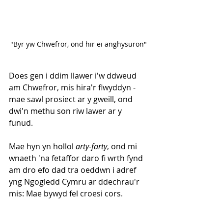
"Byr yw Chwefror, ond hir ei anghysuron"
Does gen i ddim llawer i'w ddweud 
am Chwefror, mis hira'r flwyddyn - 
mae sawl prosiect ar y gweill, ond 
dwi'n methu son riw lawer ar y 
funud. 
Mae hyn yn hollol 
arty-farty
, ond mi 
wnaeth 'na fetaffor daro fi wrth fynd 
am dro efo dad tra oeddwn i adref 
yng Ngogledd Cymru ar ddechrau'r 
mis: Mae bywyd fel croesi cors.